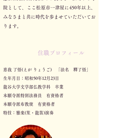
院として、ここ松原市一津屋に450年以上、
みなさまと共に時代を歩ませていただいてお
ります。
住職プロフィール
恵我 了悟(えが りょうご) 「法名 釋了悟」
生年月日：昭和50年12月23日
龍谷大学文学部仏教学科 卒業
本願寺派特別法務員 有資格者
本願寺派布教使 有資格者
特技：雅楽(笙・龍笛)演奏