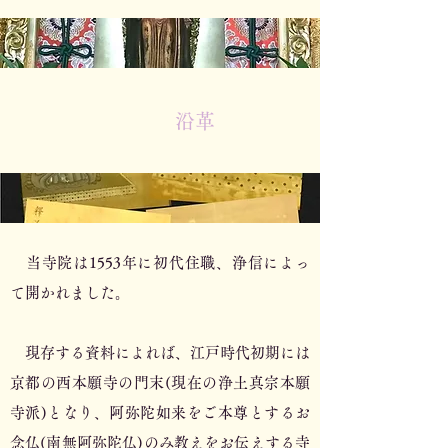
沿革
当寺院は1553年に初代住職、浄信によっ
て開かれました。
現存する資料によれば、江戸時代初期には
京都の西本願寺の門末(現在の浄土真宗本願
寺派)となり、阿弥陀如来をご本尊とするお
念仏(南無阿弥陀仏)のみ教えをお伝えする寺