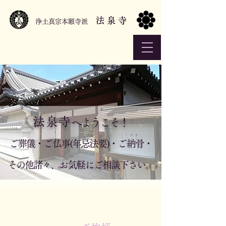
法 泉 寺
浄土真宗本願寺派
法 泉 寺
へようこそ！
ご葬儀・ご仏事(年忌法要)・ご納骨・
その他諸々、お気軽にご相談下さい。