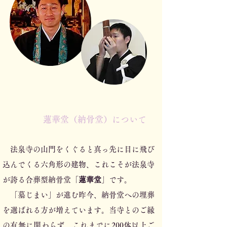
蓮華堂（納骨堂）について
法泉寺の山門をくぐると真っ先に目に飛び
込んでくる六角形の建物、これこそが法泉寺
が誇る合葬型納骨堂「
蓮華堂
」です。
「墓じまい」が進む昨今、納骨堂への埋葬
を選ばれる方が増えています。当寺とのご縁
の有無に関わらず、これまでに200体以上ご