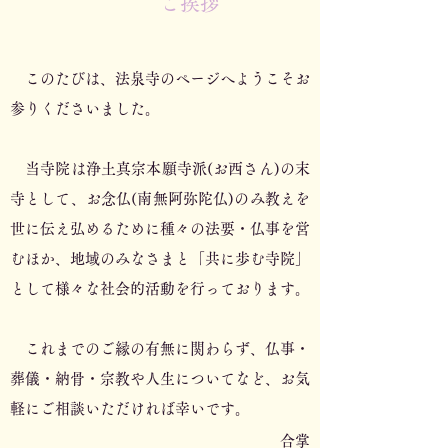
ご挨拶
このたびは、法泉寺のページへようこそお
参りくださいました。
当寺院は浄土真宗本願寺派(お西さん)の末
寺として、お念仏(南無阿弥陀仏)のみ教えを
世に伝え弘めるために種々の法要・仏事を営
むほか、地域のみなさまと「共に歩む寺院」
として様々な社会的活動を行っております。
これまでのご縁の有無に関わらず、仏事・
葬儀・納骨・宗教や人生についてなど、お気
軽にご相談いただければ幸いです。
合掌